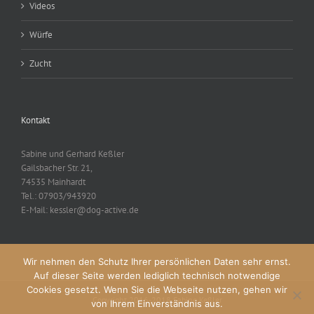
Videos
Würfe
Zucht
Kontakt
Sabine und Gerhard Keßler
Gailsbacher Str. 21,
74535 Mainhardt
Tel.: 07903/943920
E-Mail: kessler@dog-active.de
Wir nehmen den Schutz Ihrer persönlichen Daten sehr ernst.
Auf dieser Seite werden lediglich technisch notwendige
Cookies gesetzt. Wenn Sie die Webseite nutzen, gehen wir
Copyright 2016-2018 Sabine Keßler
von Ihrem Einverständnis aus.