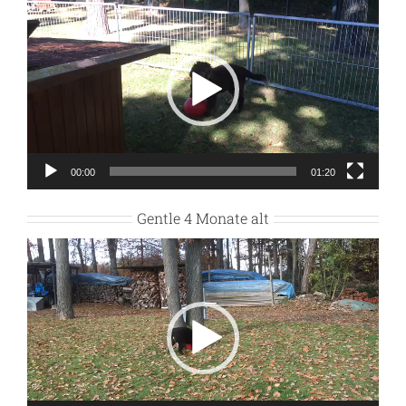
Player
00:00
01:20
Gentle 4 Monate alt
Video-
Player