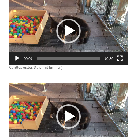
Player
00:00
02:30
Gentles erstes Date mit Emma :)
Video-
Player