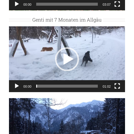
00:00
03:07
Genti mit 7 Monaten im Allgäu
Video-
Player
00:00
01:02