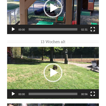
00:00
02:31
13 Wochen alt
Video-
Player
00:00
00:56
Video-