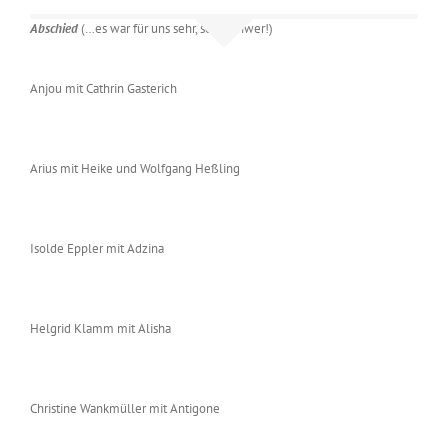
Abschied
(…es war für uns sehr, sehr schwer!)
Anjou mit Cathrin Gasterich
Arius mit Heike und Wolfgang Heßling
Isolde Eppler mit Adzina
Helgrid Klamm mit Alisha
Christine Wankmüller mit Antigone