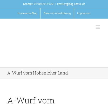
Zum
Kontakt: 07903/943920
|
kessler@dog-active.de
Inhalt
springen
Hovawarte Blog
Datenschutzerklärung
Impressum
A-Wurf vom Hohenloher Land
A-Wurf vom