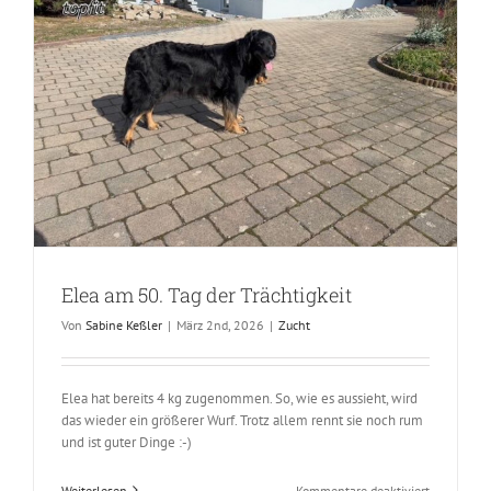
Elea am 50. Tag der Trächtigkeit
Von
Sabine Keßler
|
März 2nd, 2026
|
Zucht
Elea hat bereits 4 kg zugenommen. So, wie es aussieht, wird
das wieder ein größerer Wurf. Trotz allem rennt sie noch rum
und ist guter Dinge :-)
für
Weiterlesen
Kommentare deaktiviert