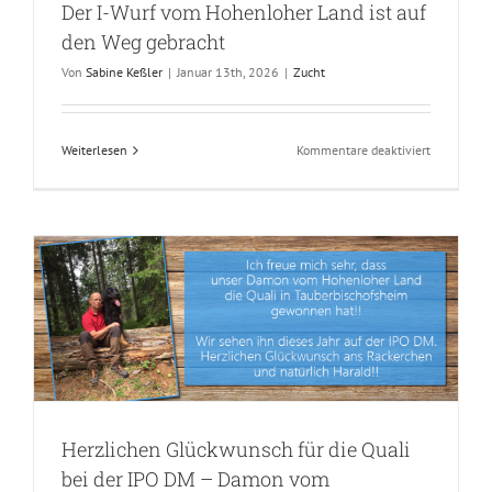
Der I-Wurf vom Hohenloher Land ist auf
den Weg gebracht
Von
Sabine Keßler
|
Januar 13th, 2026
|
Zucht
für
Weiterlesen
Kommentare deaktiviert
Der
I-
Wurf
vom
Hohenlohe
Land
ist
auf
den
Weg
gebracht
Herzlichen Glückwunsch für die Quali
bei der IPO DM – Damon vom