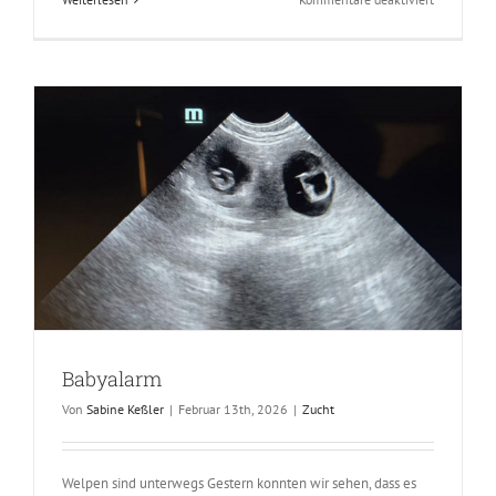
Elea
am
50.
Tag
der
Trächtigkei
Babyalarm
Von
Sabine Keßler
|
Februar 13th, 2026
|
Zucht
Welpen sind unterwegs Gestern konnten wir sehen, dass es