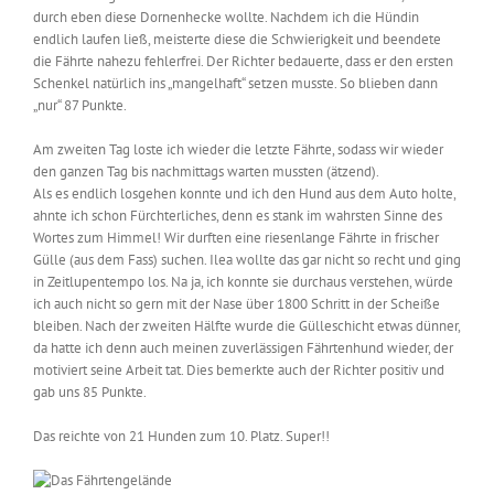
durch eben diese Dornenhecke wollte. Nachdem ich die Hündin
endlich laufen ließ, meisterte diese die Schwierigkeit und beendete
die Fährte nahezu fehlerfrei. Der Richter bedauerte, dass er den ersten
Schenkel natürlich ins „mangelhaft“ setzen musste. So blieben dann
„nur“ 87 Punkte.
Am zweiten Tag loste ich wieder die letzte Fährte, sodass wir wieder
den ganzen Tag bis nachmittags warten mussten (ätzend).
Als es endlich losgehen konnte und ich den Hund aus dem Auto holte,
ahnte ich schon Fürchterliches, denn es stank im wahrsten Sinne des
Wortes zum Himmel! Wir durften eine riesenlange Fährte in frischer
Gülle (aus dem Fass) suchen. Ilea wollte das gar nicht so recht und ging
in Zeitlupentempo los. Na ja, ich konnte sie durchaus verstehen, würde
ich auch nicht so gern mit der Nase über 1800 Schritt in der Scheiße
bleiben. Nach der zweiten Hälfte wurde die Gülleschicht etwas dünner,
da hatte ich denn auch meinen zuverlässigen Fährtenhund wieder, der
motiviert seine Arbeit tat. Dies bemerkte auch der Richter positiv und
gab uns 85 Punkte.
Das reichte von 21 Hunden zum 10. Platz. Super!!