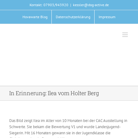
Zum
Kontakt: 07903/943920
|
kessler@dog-active.de
Inhalt
springen
Hovawarte Blog
Datenschutzerklärung
Impressum
In Erinnerung: Ilea vom Holter Berg
Das Bild zeigt Ilea im Alter von 10 Monaten bei der CAC Ausstellung in
Schwerte. Sie bekam die Bewertung V1 und wurde Landesjugend-
Siegerin. Mit 16 Monaten gewann sie in der Jugendklasse die