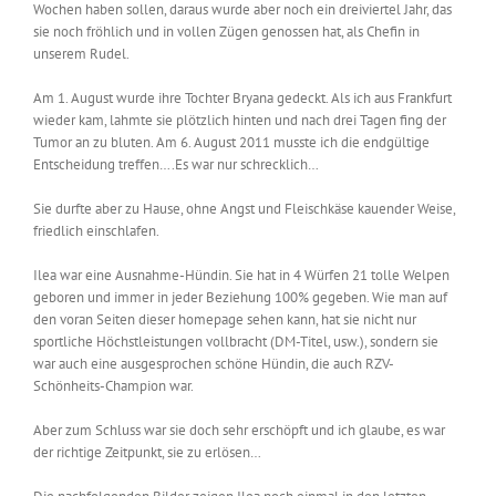
Wochen haben sollen, daraus wurde aber noch ein dreiviertel Jahr, das
sie noch fröhlich und in vollen Zügen genossen hat, als Chefin in
unserem Rudel.
Am 1. August wurde ihre Tochter Bryana gedeckt. Als ich aus Frankfurt
wieder kam, lahmte sie plötzlich hinten und nach drei Tagen fing der
Tumor an zu bluten. Am 6. August 2011 musste ich die endgültige
Entscheidung treffen….Es war nur schrecklich…
Sie durfte aber zu Hause, ohne Angst und Fleischkäse kauender Weise,
friedlich einschlafen.
Ilea war eine Ausnahme-Hündin. Sie hat in 4 Würfen 21 tolle Welpen
geboren und immer in jeder Beziehung 100% gegeben. Wie man auf
den voran Seiten dieser homepage sehen kann, hat sie nicht nur
sportliche Höchstleistungen vollbracht (DM-Titel, usw.), sondern sie
war auch eine ausgesprochen schöne Hündin, die auch RZV-
Schönheits-Champion war.
Aber zum Schluss war sie doch sehr erschöpft und ich glaube, es war
der richtige Zeitpunkt, sie zu erlösen…