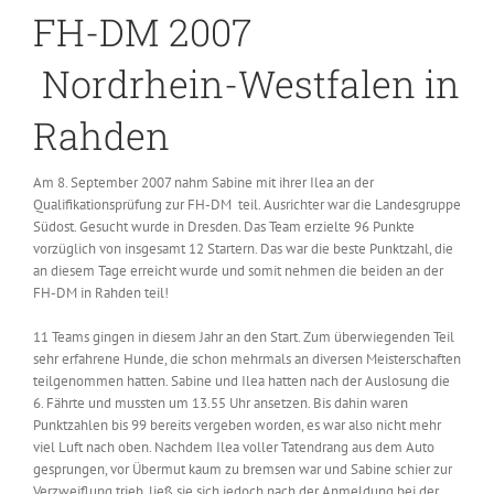
FH-DM 2007
Nordrhein-Westfalen in
Rahden
Am 8. September 2007 nahm Sabine mit ihrer Ilea an der
Qualifikationsprüfung zur FH-DM teil. Ausrichter war die Landesgruppe
Südost. Gesucht wurde in Dresden. Das Team erzielte 96 Punkte
vorzüglich von insgesamt 12 Startern. Das war die beste Punktzahl, die
an diesem Tage erreicht wurde und somit nehmen die beiden an der
FH-DM in Rahden teil!
11 Teams gingen in diesem Jahr an den Start. Zum überwiegenden Teil
sehr erfahrene Hunde, die schon mehrmals an diversen Meisterschaften
teilgenommen hatten. Sabine und Ilea hatten nach der Auslosung die
6. Fährte und mussten um 13.55 Uhr ansetzen. Bis dahin waren
Punktzahlen bis 99 bereits vergeben worden, es war also nicht mehr
viel Luft nach oben. Nachdem Ilea voller Tatendrang aus dem Auto
gesprungen, vor Übermut kaum zu bremsen war und Sabine schier zur
Verzweiflung trieb, ließ sie sich jedoch nach der Anmeldung bei der