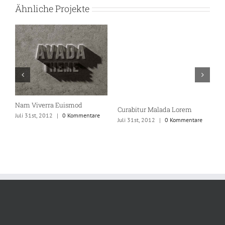
Ähnliche Projekte
Nam Viverra Euismod
S
Curabitur Malada Lorem
Juli 31st, 2012
|
0 Kommentare
Ju
Juli 31st, 2012
|
0 Kommentare