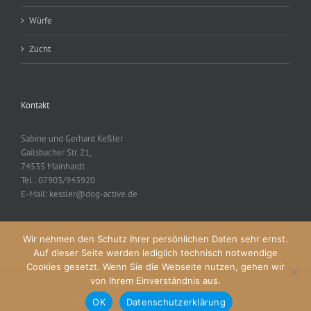
Würfe
Zucht
Kontakt
Sabine und Gerhard Keßler
Gailsbacher Str. 21,
74535 Mainhardt
Tel.: 07903/943920
E-Mail: kessler@dog-active.de
Wir nehmen den Schutz Ihrer persönlichen Daten sehr ernst.
Auf dieser Seite werden lediglich technisch notwendige
Cookies gesetzt. Wenn Sie die Webseite nutzen, gehen wir
von Ihrem Einverständnis aus.
Copyright 2016-2018 Sabine Keßler
OK
Datenschutzerklärung
Facebook
Rss
X
YouTube
Instagram
Pinterest
Dribbble