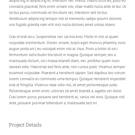
adipiscing in adipiscing et, interdum nec metus. Mauris ultricies, justo eu
convallis placerat, felis enim ornare nisi, vitae mattis nulla ante id dui. Ut
lectus purus, commodo et tincidunt vel, interdum sed lectus.
Vestibulum adipiscing tempor nisi id elementu sadips ipsums dolores
uns fugiats gravida nam elit vols nulla dolores amet untras sitsers.
Cras id erat arcu. Suspendisse nec lacinia eros. Morbi in nisl ut quam
vulputate elementum. Donec ornare, turpis eget rhoncus pharetra, nunc
augue porta orci, eu volutpat enim nisi ac risus. Proin a tortor id orci
fermentum sollicitudin tincidunt in magna. Quisque semper, leo a
malesuada dictum, orci massa blandit diam, nec porttitor quam nunc
laoreet odio. Maecenas sed felis ante, non cursus justo. Vivamus semper
euismod vulputate. Praesent a hendrerit sapien. Sed dapibus leo rutrum
lorem convallis et commodo urna tempus. Quisque hendrerit imperdiet
erat id fringilla. Vivamus vitae odio nisi, sit amet pellentesque justo.
Pellentesque enim enim, ultricies sit amet blandit a, sagittis vel dolor.
Cras lorem purus, posuere sed hendrerit ac, varius vel eros. Quisque nisl
ante, posuere pulvinar bibendum a, malesuada sed mi.
Project Details