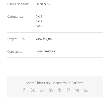
Skills Needed:
HTML/CSS
Categories:
Cat 1
Cat 2
Cat 5
Project URL:
View Project
Copyright:
From Creattica
Share This Story, Choose Your Platform!
Facebook
X
Reddit
LinkedIn
Tumblr
Pinterest
Vk
E-
Mail