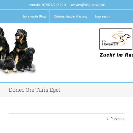
Zum
Kontakt: 07903/943920
|
kessler@dog-active.de
Inhalt
springen
Hovawarte Blog
Datenschutzerklärung
Impressum
Donec Ore Turis Eget
Previous