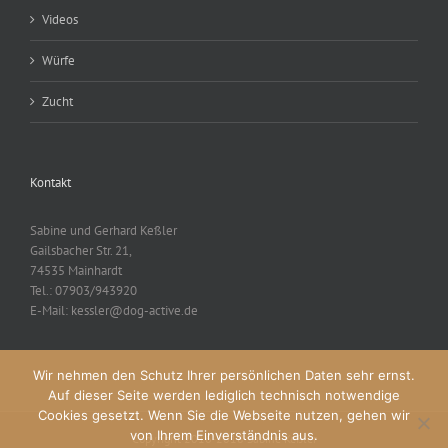
Videos
Würfe
Zucht
Kontakt
Sabine und Gerhard Keßler
Gailsbacher Str. 21,
74535 Mainhardt
Tel.: 07903/943920
E-Mail: kessler@dog-active.de
Wir nehmen den Schutz Ihrer persönlichen Daten sehr ernst.
Auf dieser Seite werden lediglich technisch notwendige
Cookies gesetzt. Wenn Sie die Webseite nutzen, gehen wir
von Ihrem Einverständnis aus.
Copyright 2016-2018 Sabine Keßler