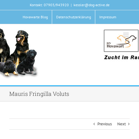
Zum
Kontakt: 07903/943920
|
kessler@dog-active.de
Inhalt
springen
Hovawarte Blog
Datenschutzerklärung
Impressum
Mauris Fringilla Voluts
Previous
Next