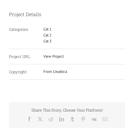
Project Details
Categories:
Cat 1
Cat 2
Cat 3
Project URL:
View Project
Copyright:
From Creattica
Share This Story, Choose Your Platform!
Facebook
X
Reddit
LinkedIn
Tumblr
Pinterest
Vk
E-
Mail