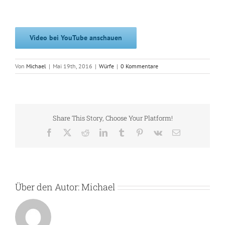
Video bei YouTube anschauen
Von
Michael
|
Mai 19th, 2016
|
Würfe
|
0 Kommentare
Share This Story, Choose Your Platform!
Facebook
X
Reddit
LinkedIn
Tumblr
Pinterest
Vk
E-
Mail
Über den Autor:
Michael