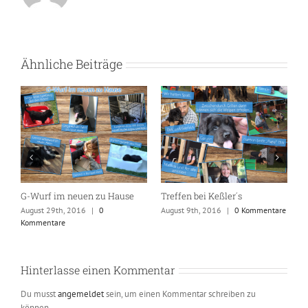
Ähnliche Beiträge
…
G-Wurf im neuen zu Hause
Treffen bei Keßler´s
I
s
August 29th, 2016
|
0
August 9th, 2016
|
0 Kommentare
Kommentare
T
A
Hinterlasse einen Kommentar
Du musst
angemeldet
sein, um einen Kommentar schreiben zu
können.