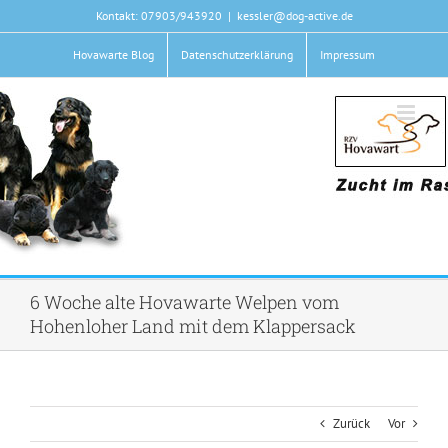
Zum
Kontakt: 07903/943920
|
kessler@dog-active.de
Inhalt
springen
Hovawarte Blog
Datenschutzerklärung
Impressum
6 Woche alte Hovawarte Welpen vom
Hohenloher Land mit dem Klappersack
Zurück
Vor