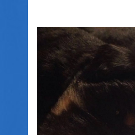
Zeige
grösseres
Bild