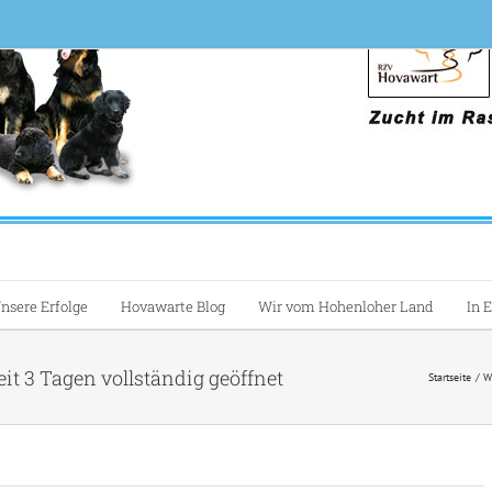
nsere Erfolge
Hovawarte Blog
Wir vom Hohenloher Land
In 
eit 3 Tagen vollständig geöffnet
Startseite
W