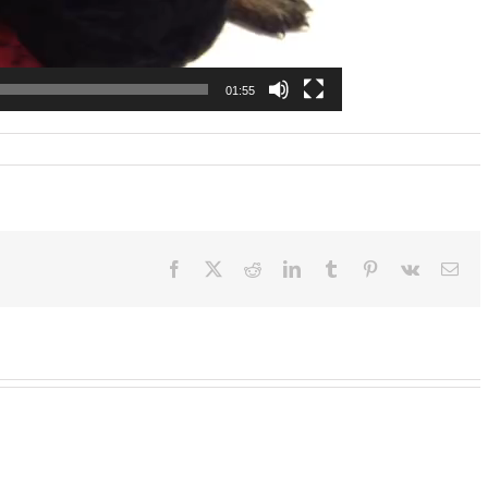
01:55
Facebook
X
Reddit
LinkedIn
Tumblr
Pinterest
Vk
E-
Mai